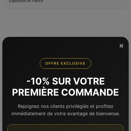
Expédition en France
×
Note globale
OFFRE EXCLUSIVE
4.9
-10% SUR VOTRE
/5
PREMIÈRE COMMANDE
sur 248 avis
Rejoignez nos clients privilégiés et profitez
immédiatement de votre avantage de bienvenue.
Voir tous les avis