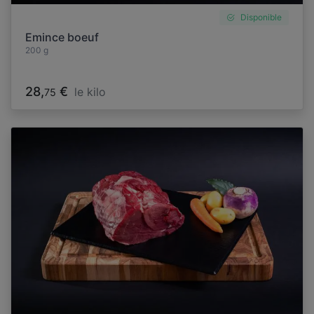
Disponible
Emince boeuf
200 g
28,
€
le kilo
75