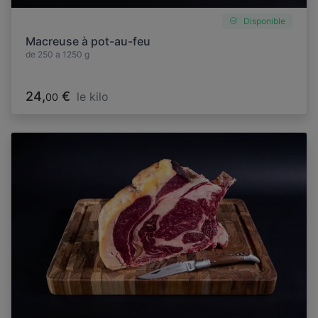
Disponible
Macreuse à pot-au-feu
de 250 a 1250 g
24,
€
le kilo
00