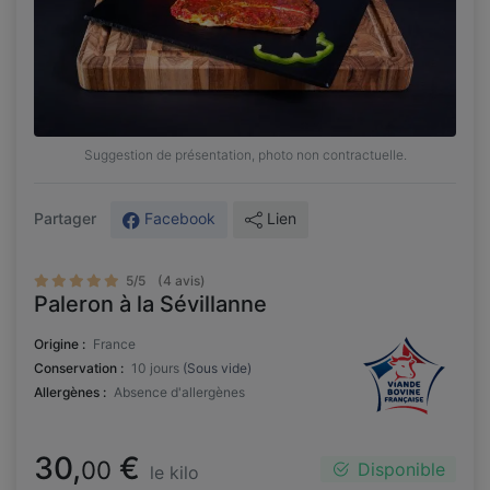
Suggestion de présentation, photo non contractuelle.
Facebook
Lien
Partager
5/5
(4 avis)
Paleron à la Sévillanne
Origine :
France
Conservation :
10 jours
(Sous vide)
Allergènes :
Absence d'allergènes
30,
€
00
Disponible
le kilo