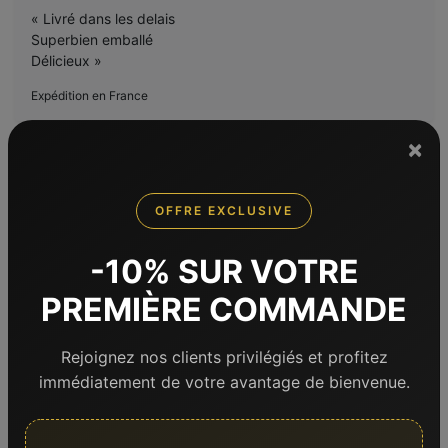
« Livré dans les delais
Superbien emballé
Délicieux »
Expédition en France
×
5
/5
OFFRE EXCLUSIVE
3 déc. 2024
-10% SUR VOTRE
Avis de Dominique J.
PREMIÈRE COMMANDE
« Le colis était parfaitement bien emballé, la réception au
Rejoignez nos clients privilégiés et profitez
top ! Quant à la dégustation !! Le poulet de Bresse, une
merveille, et nous avons également cuisiné le rôti de porc
immédiatement de votre avantage de bienvenue.
qui s'est révélé moelleux et goutu.
Merci »