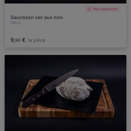
Non disponible
Saucisson sec aux noix
250 g
9,
€
la pièce
90