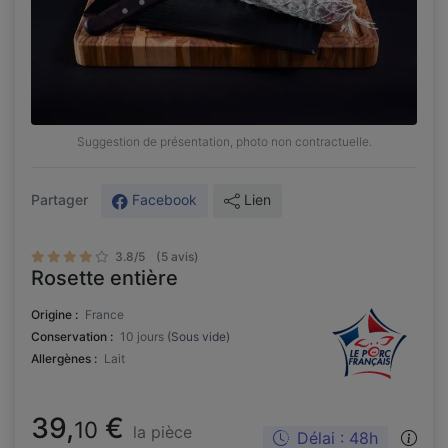
Suggestion de présentation, photo non contractuelle.
Facebook
Lien
Partager
3.8/5
(5 avis)
Rosette entière
Origine :
France
Conservation :
10 jours
(Sous vide)
Allergènes :
Lait
39,
€
10
la pièce
Délai : 48h