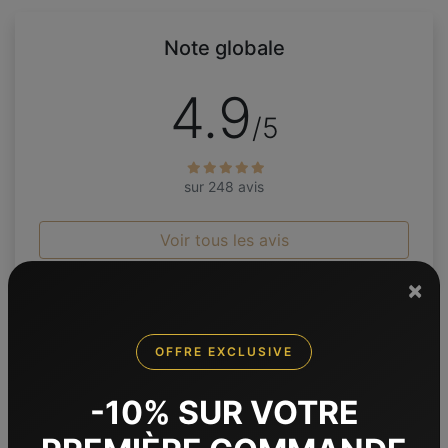
Note globale
4.9
/5
sur 248 avis
Voir tous les avis
×
OFFRE EXCLUSIVE
Produits suggérés
-10% SUR VOTRE