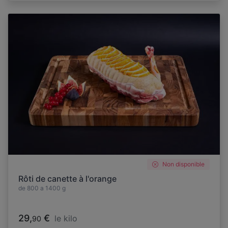
Non disponible
Rôti de canette à l'orange
de 800 a 1400 g
29,
€
le kilo
90