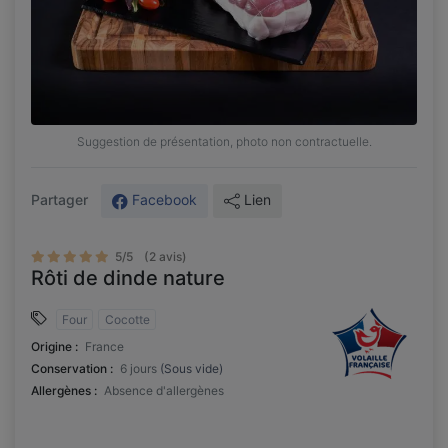
Suggestion de présentation, photo non contractuelle.
Facebook
Lien
Partager
5/5
(2 avis)
Rôti de dinde nature
Four
Cocotte
Origine :
France
Conservation :
6 jours
(Sous vide)
Allergènes :
Absence d'allergènes