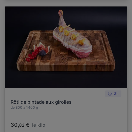
3h
Rôti de pintade aux girolles
de 800 a 1400 g
30,
€
le kilo
82