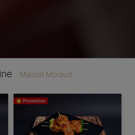
aine
Maison Moraud
🌟 Promotion