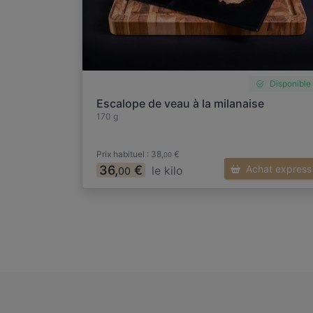
Disponible
Escalope de veau à la milanaise
170 g
Prix habituel : 38,
€
00
36,
€
Achat express
le kilo
00