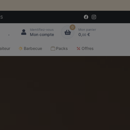
IS
0
Identifiez-vous
Mon panier
Mon compte
0,
€
00
aiteur
Barbecue
Packs
Offres