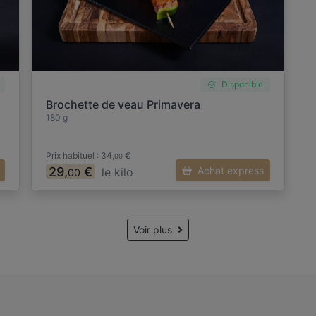
Disponible
Brochette de veau Primavera
180 g
Prix habituel : 34,
€
00
29,
€
Achat express
le kilo
00
Voir plus