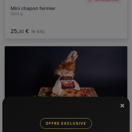
Mini chapon fermier
2600 g
25,
€
le kilo
30
×
OFFRE EXCLUSIVE