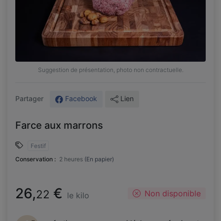
Suggestion de présentation, photo non contractuelle.
Facebook
Lien
Partager
Farce aux marrons
Festif
Conservation :
2 heures
(En papier)
26,
€
22
Non disponible
le kilo