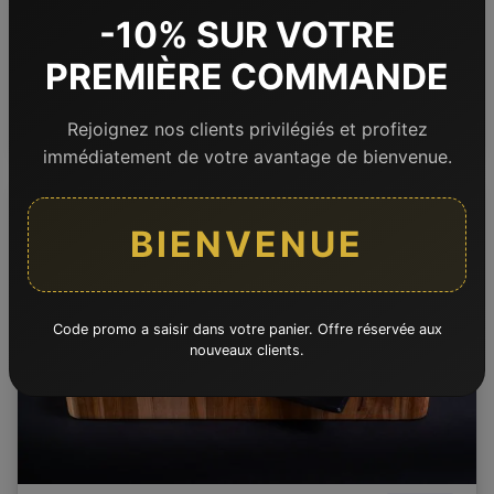
Non disponible
-10% SUR VOTRE
Poularde fermière
3000 g
PREMIÈRE COMMANDE
21,
€
le kilo
62
Rejoignez nos clients privilégiés et profitez
immédiatement de votre avantage de bienvenue.
BIENVENUE
Code promo a saisir dans votre panier. Offre réservée aux
nouveaux clients.