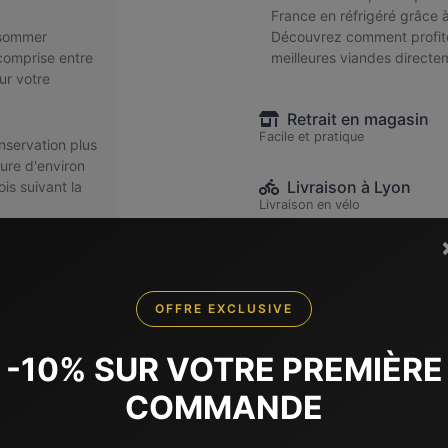
France en réfrigéré grâce 
nsommer
Découvrez comment profite
comprise entre
meilleures viandes directe
ur votre
Retrait en magasin
Facile et pratique
servation plus
ure d'environ
Livraison à Lyon
is suivant la
Livraison en vélo
 à percer ou à
Expédition en France
Livraison frigorifique par Chro
 les 24h
de). Pour ce qui
OFFRE EXCLUSIVE
'esprit que les
 dans le même
les aliments
-10% SUR VOTRE PREMIÈRE
e dès
COMMANDE
ommation. Pour
ondes : sortez
tranquillement