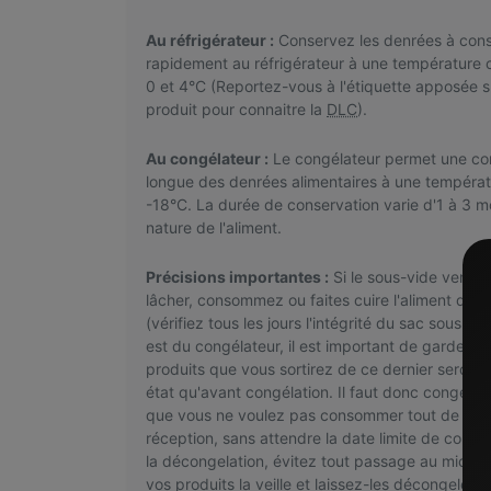
Au réfrigérateur :
Conservez les denrées à co
rapidement au réfrigérateur à une température 
0 et 4°C (Reportez-vous à l'étiquette apposée s
produit pour connaitre la
DLC
).
Au congélateur :
Le congélateur permet une con
longue des denrées alimentaires à une températ
-18°C. La durée de conservation varie d'1 à 3 mo
nature de l'aliment.
Précisions importantes :
Si le sous-vide venait
lâcher, consommez ou faites cuire l'aliment dans
(vérifiez tous les jours l'intégrité du sac sous-vi
est du congélateur, il est important de garder à l
produits que vous sortirez de ce dernier seront
état qu'avant congélation. Il faut donc congeler 
que vous ne voulez pas consommer tout de suit
réception, sans attendre la date limite de cons
la décongelation, évitez tout passage au micro-
vos produits la veille et laissez-les décongeler 