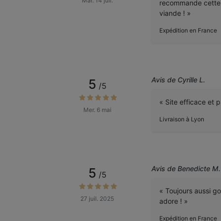
Mar. 14 juil.
recommande cette b
viande ! »
Expédition en France
Avis de Cyrille L.
5
/5
« Site efficace et p
Mer. 6 mai
Livraison à Lyon
Avis de Benedicte M.
5
/5
« Toujours aussi go
27 juil. 2025
adore ! »
Expédition en France