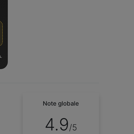
t
s.
Note globale
4.9
/5