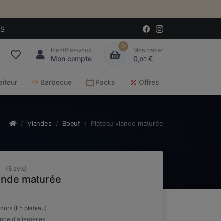
IS
0
Identifiez-vous
Mon panier
Mon compte
0,
€
00
aiteur
Barbecue
Packs
Offres
Viandes
Boeuf
Plateau viande maturée
5
(5 avis)
iande maturée
jours
(En plateau)
nce d'allergènes