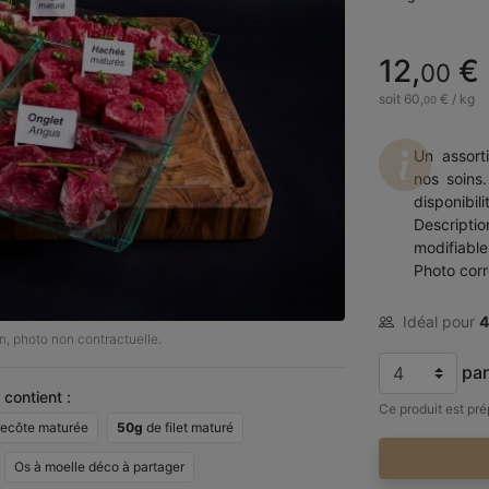
12,
€
00
soit 60,
€ / kg
00
Un assort
nos soins
disponibil
Descripti
modifiable
Photo corr
Idéal pour
4
n, photo non contractuelle.
par
 contient :
Ce produit est pr
recôte maturée
50g
de filet maturé
Os à moelle déco à partager