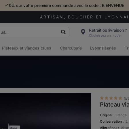
-10% sur votre première commande avec le code : BIENVENUE
ARTISAN, BOUCHER ET LYONNA
Retrait ou livraison ?
Choisissez un mode
Plateaux et viandes crues
Charcuterie
Lyonnaiseries
Tr
5/
Plateau v
Origine :
France
Conservation :
2 
Allergènes :
Abse