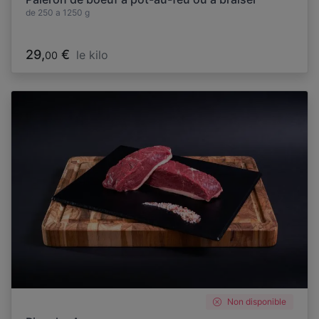
de 250 a 1250 g
29,
€
le kilo
00
Non disponible