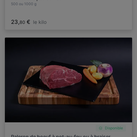
500 ou 1000 g
23,
€
le kilo
80
Disponible
Paleron de boeuf à pot-au-feu ou à braiser