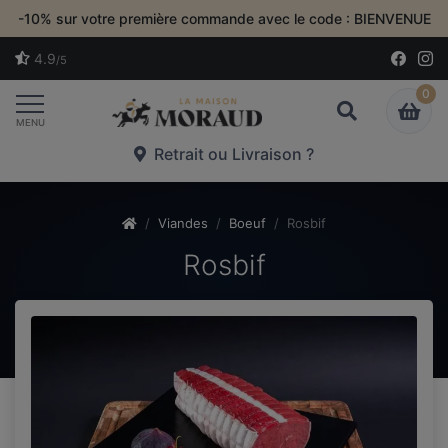
-10% sur votre première commande avec le code : BIENVENUE
4.9
/5
0
Toggle navigation
MENU
Retrait ou Livraison ?
Viandes
Boeuf
Rosbif
Rosbif