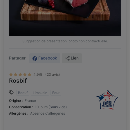
Suggestion de présentation, photo non contractuelle.
Facebook
Lien
Partager
4.9/5
(23 avis)
Rosbif
Boeuf
Limousin
Four
Origine :
France
Conservation :
10 jours
(Sous vide)
Allergènes :
Absence d'allergènes