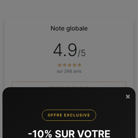
Note globale
4.9
/5
sur 248 avis
Voir tous les avis
×
OFFRE EXCLUSIVE
-10% SUR VOTRE
Produits suggérés