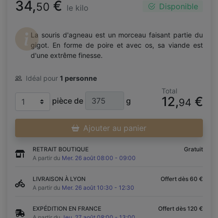
34,
€
50
Disponible
le kilo
La souris d'agneau est un morceau faisant partie du
gigot. En forme de poire et avec os, sa viande est
d'une extrême finesse.
Idéal pour
1 personne
Total
12,
€
pièce de
g
94
Ajouter au panier
RETRAIT BOUTIQUE
Gratuit
A partir du
Mer. 26 août 08:00 - 09:00
LIVRAISON À LYON
Offert dès 60 €
A partir du
Mer. 26 août 10:30 - 12:30
EXPÉDITION EN FRANCE
Offert dès 120 €
A partir du
Jeu. 27 août 08:00 - 13:00