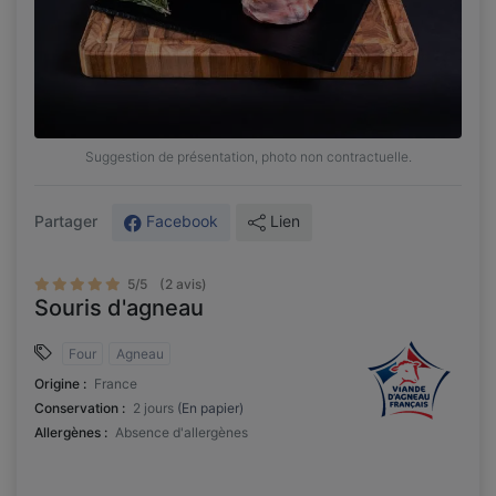
Suggestion de présentation, photo non contractuelle.
Facebook
Lien
Partager
5/5
(2 avis)
Souris d'agneau
Four
Agneau
Origine :
France
Conservation :
2 jours
(En papier)
Allergènes :
Absence d'allergènes