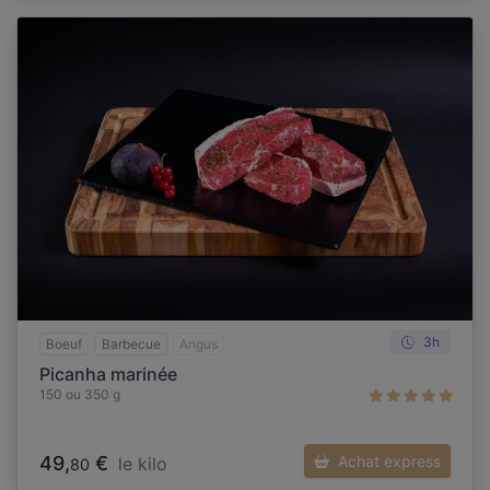
3h
Boeuf
Barbecue
Angus
Picanha marinée
150 ou 350 g
49,
€
Achat express
le kilo
80