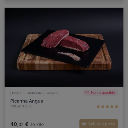
Non disponible
Boeuf
Barbecue
Angus
Picanha Angus
150 ou 350 g
40,
€
Achat express
le kilo
02