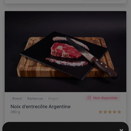
Non disponible
Boeuf
Barbecue
Angus
Noix d'entrecôte Argentine
260 g
×
60,
€
Achat express
le kilo
00