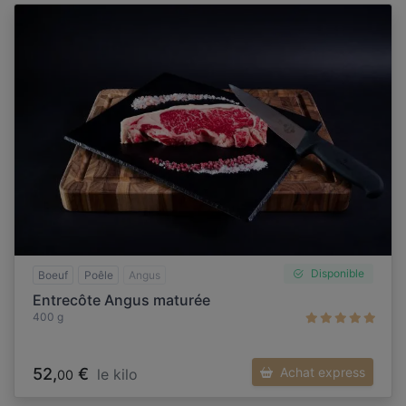
Disponible
Boeuf
Poêle
Angus
Entrecôte Angus maturée
400 g
52,
€
Achat express
le kilo
00