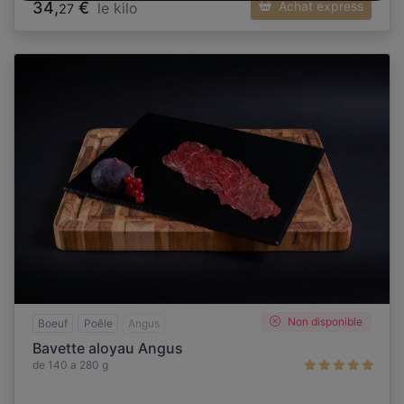
34,
€
Achat express
le kilo
27
Non disponible
Boeuf
Poêle
Angus
Bavette aloyau Angus
de 140 a 280 g