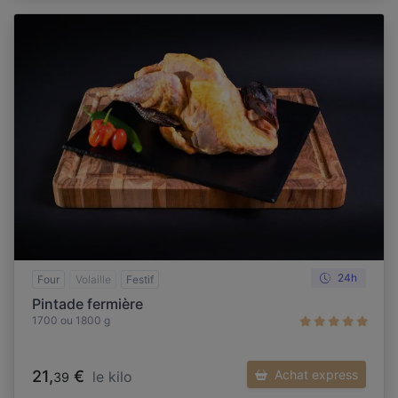
24h
Four
Volaille
Festif
Pintade fermière
1700 ou 1800 g
21,
€
Achat express
le kilo
39