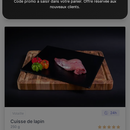
Code promo a saisir dans votre panier. Offre réservée aux
nouveaux clients.
29,
€
Achat express
le kilo
90
24h
Volaille
Cuisse de lapin
250 g