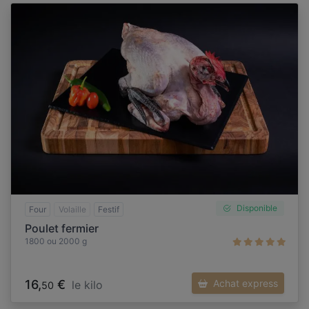
Disponible
Four
Volaille
Festif
Poulet fermier
1800 ou 2000 g
16,
€
Achat express
le kilo
50