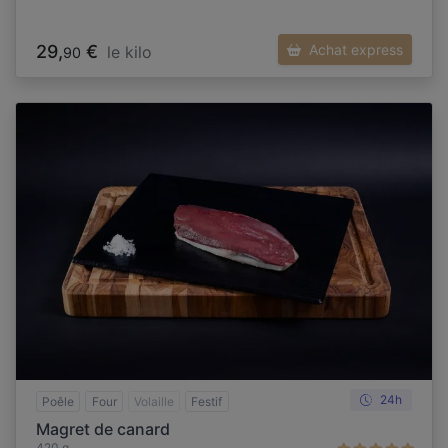
29,
€
Achat express
le kilo
90
24h
Poêle
Four
Volaille
Festif
Magret de canard
420 g