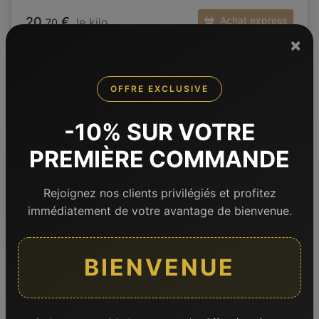
20,
€
Achat express
le kilo
70
×
OFFRE EXCLUSIVE
-10% SUR VOTRE
PREMIÈRE COMMANDE
Rejoignez nos clients privilégiés et profitez
immédiatement de votre avantage de bienvenue.
BIENVENUE
24h
Volaille
Râble de lapin
400 g