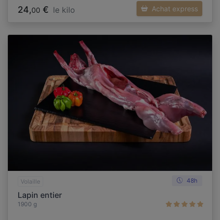
24,
€
Achat express
le kilo
00
48h
Volaille
Lapin entier
1900 g