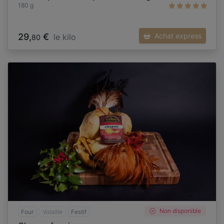
180 g
29,
€
Achat express
le kilo
80
Non disponible
Four
Volaille
Festif