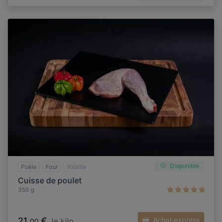
Disponible
Poêle
Four
Volaille
Cuisse de poulet
350 g
21,
€
Achat express
le kilo
00