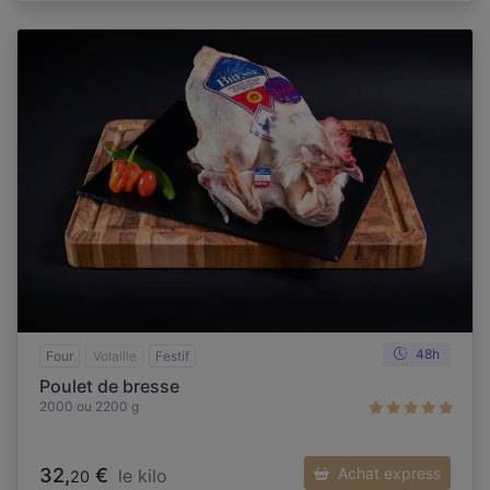
48h
Four
Volaille
Festif
Poulet de bresse
2000 ou 2200 g
32,
€
Achat express
le kilo
20