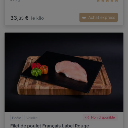
33,
€
Achat express
le kilo
35
Non disponible
Poêle
Volaille
Filet de poulet Français Label Rouge