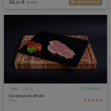
24,
€
Achat express
le kilo
00
Disponible
Poêle
Volaille
Escalope de dinde
150 g